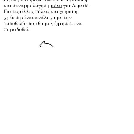
και συναρμολόγηση
μόνο
για Λεμεσό.
Για τις άλλες πόλεις και χωριά η
χρέωση είναι ανάλογα με την
τοποθεσία που θα μας ζητήσετε να
παραδοθεί.
STORE INFORMATION
14 Paphou street, Limassol,
Cyprus
Email:
baby4u@primehome.co
m