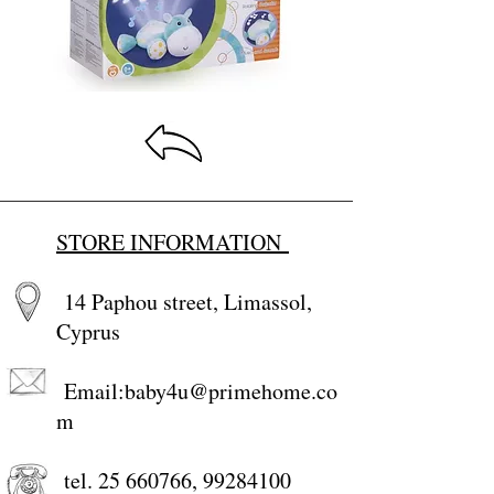
Baby Bed accesories
STORE INFORMATION
14 Paphou street, Limassol,
Cyprus
Email:
baby4u@primehome.co
m
tel.
25 660766
,
99284100