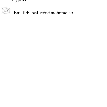
Email:
baby4u@primehome.co
m
tel.
25 660766
,
99284100
+357-99284100
STORE WORKING HOURS
Monday: 9:00-13:00, 15:00-18:30
Tuesday: 9:00-13:00, 15:00-18:30