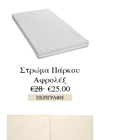
Στρώμα Πάρκου
Αφρολέξ
€̶2̶8̶ €25.00
ΠΕΡΙΓΡΑΦΗ