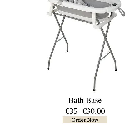
Bath Base
€̶3̶5̶ €30.00
Order Now