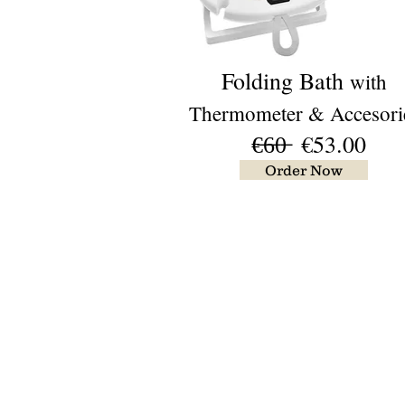
Folding Bath
with
Thermometer & Accesori
€̶6̶0̶ €53.00
Order Now