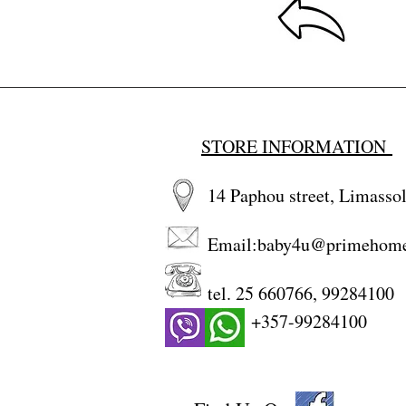
STORE INFORMATION
14 Paphou street, Limassol
Email:
baby4u@primehom
tel. 25 660766, 99284100
+357-99284100