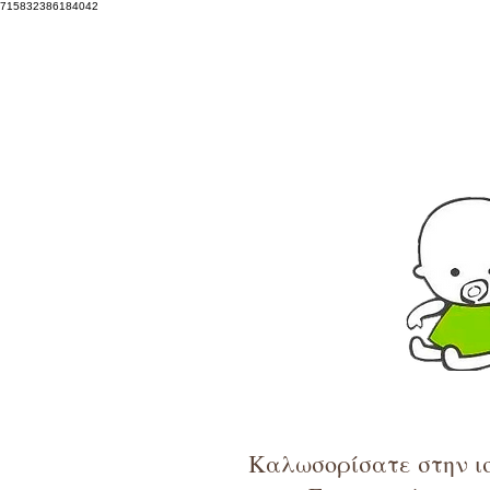
715832386184042
Καλωσορίσατε στην ισ