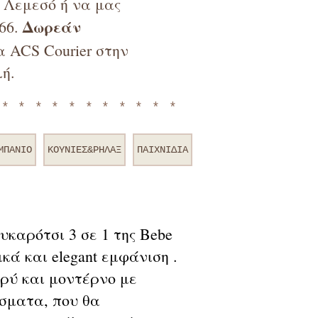
ν Λεμεσό ή να μας
Δωρεάν
66.
 ACS Courier στην
ή.
************
ΜΠΑΝΙΟ
ΚΟΥΝΙΕΣ&ΡΗΛΑΞ
ΠΑΙΧΝΙΔΙΑ
υκαρότσι 3 σε 1 της Bebe
κά και elegant εμφάνιση .
φρύ και μοντέρνο με
άσματα, που θα