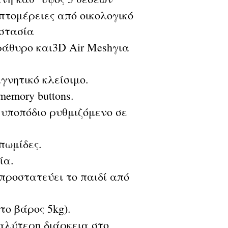
πτομέρειες από οικολογικό
οστασία
άθυρο και3D Air Meshγια
νητικό κλείσιμο.
memory buttons.
 υποπόδιο ρυθμιζόμενο σε
πωμίδες.
ία.
προστατεύει το παιδί από
το βάρος 5kg).
γαλύτερη διάρκεια στο