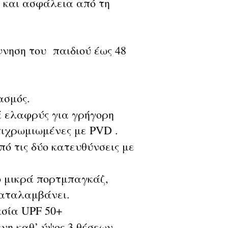
 και ασφάλεια από τη
νηση του παιδιού έως 48
ασμός.
ά ελαφρύς για γρήγορη
πιχρωμιωμένες με PVD .
πό τις δύο κατευθύνσεις με
ο μικρά πορτμπαγκάζ,
καταλαμβάνει.
σία UPF 50+
νη καθ’ ύψος 3 θέσεων