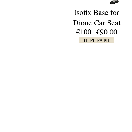
Isofix Base for
Dione Car Seat
€̶1̶0̶0̶ €90.00
ΠΕΡΙΓΡΑΦΗ