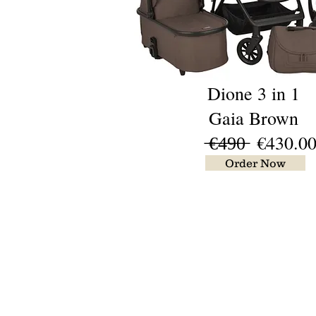
Dione 3 in 1
Gaia Brown
̶€̶4̶9̶0̶ €430.0
Order Now