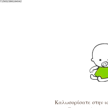
715832386184042
Καλωσορίσατε στην ισ