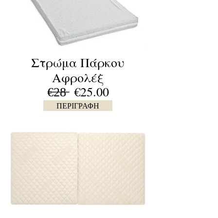
Στρώμα Πάρκου
Αφρολέξ
€̶2̶8̶ €25.00
ΠΕΡΙΓΡΑΦΗ