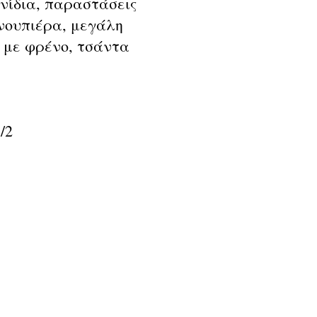
νίδια, παραστάσεις
υνουπιέρα, μεγάλη
 με φρένο, τσάντα
/2