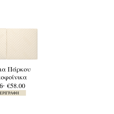
μα Πάρκου
οφοίνικα
̶6̶ €58.00
ΕΡΙΓΡΑΦΗ