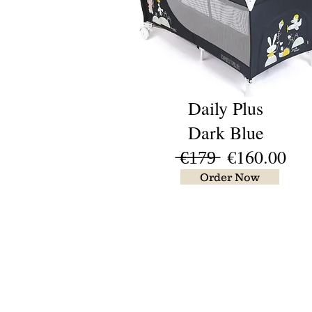
Daily Plus
Dark Blue
̶€̶1̶7̶9̶ €160.00
Order Now