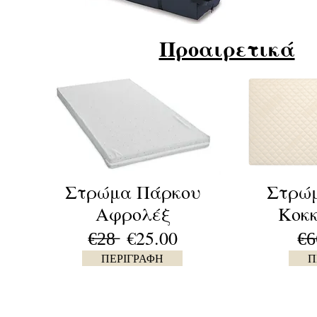
Προαιρετικά
Στρώμα Πάρκου
Στρώ
Αφρολέξ
Κοκκ
€̶2̶8̶ €25.00
€̶6
ΠΕΡΙΓΡΑΦΗ
Π