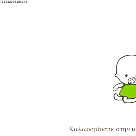
715832386184042
Καλωσορίσατε στην ισ