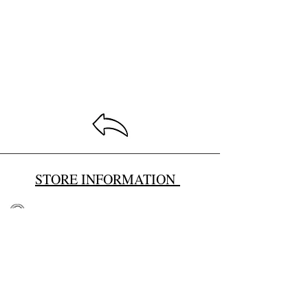
STORE INFORMATION
14 Paphou street, Limassol,
Cyprus
Email:
baby4u@primehome.co
m