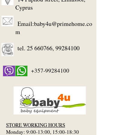
Cyprus
Email:
baby4u@primehome.co
m
tel.
25 660766
,
99284100
+357-99284100
STORE WORKING HOURS
Monday: 9:00-13:00, 15:00-18:30