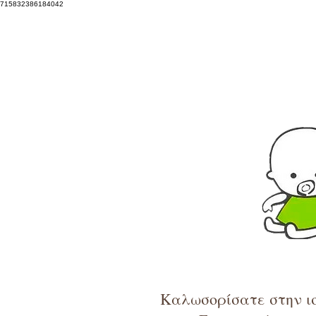
715832386184042
Καλωσορίσατε στην ισ