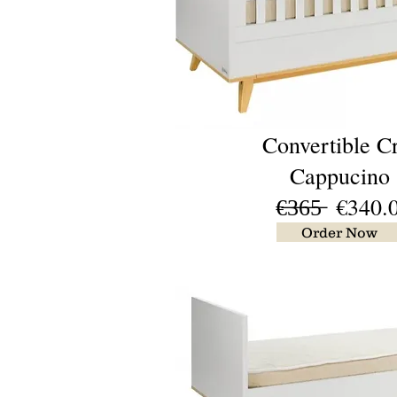
Convertible C
Cappucino
€̶3̶6̶5̶
€340.
Order Now