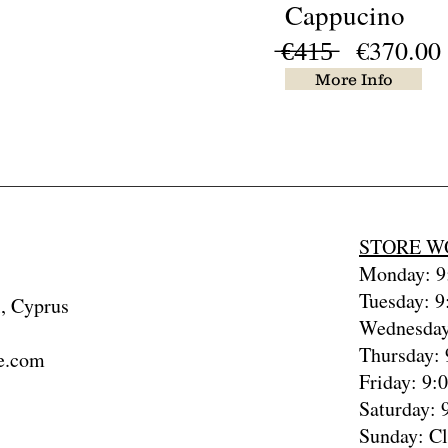
Cappucino
̶€̶4̶1̶5̶ €370.00
More Info
STORE W
Monday: 9:
Tuesday: 9
, Cyprus
Wednesday
Thursday: 
e.com
Friday: 9:
Saturday: 
Sunday: C