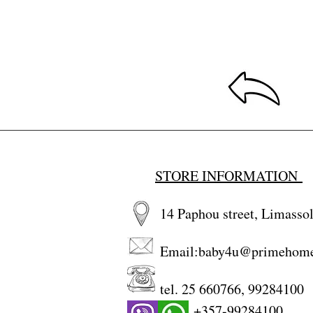
STORE INFORMATION
14 Paphou street, Limassol
Email:
baby4u@primehom
tel. 25 660766, 99284100
+357-99284100