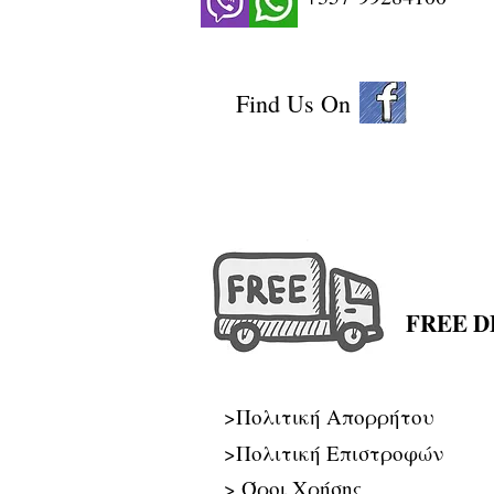
Find Us On
FREE DE
>Πολιτική Απορρήτου
>Πολιτική Επιστροφών
>
Όροι Χρήσης