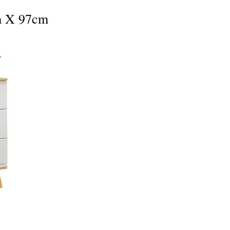
m X 97cm
α