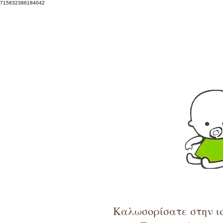
715832386184042
Καλωσορίσατε στην ισ