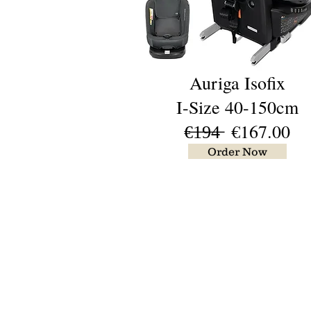
Auriga Isofix
I-Size 40-150cm
€̶1̶9̶4̶ €167.00
Order Now