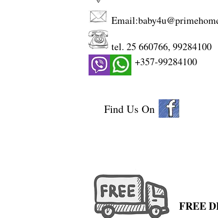
Email:
baby4u@primehom
tel. 25 660766, 99284100
+357-99284100
Find Us On
FREE DE